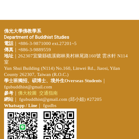
佛光大學佛教學系
Department of Buddhist Studies
電話
｜+886-3-9871000 ext.27201~5
傳真
｜+886-3-9889559
地址
｜262307宜蘭縣礁溪鄉林美村林尾路160號 雲水軒 N114
室
Yun Shui Building (N114) No.160, Linwei Rd., Jiaosi, Yilan
County 262307, Taiwan (R.O.C.)
學士班獨招、
碩博士、境外生Overseas Students
｜
fgubuddhist@gmail.com
參考
｜
佛大校圖
交通指南
網站
｜
fgubuddhist@gmail.com
(邱小姐
) #27205
Whatsapp / Line
｜ fgudbs