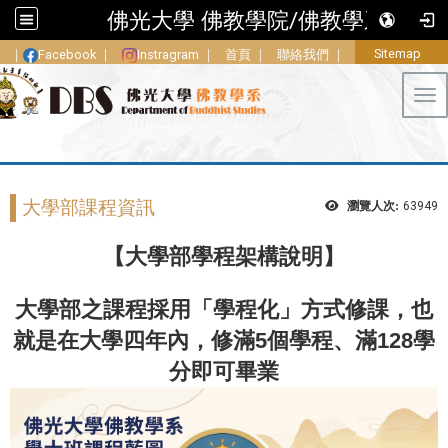
佛光大學 佛教學院/佛教學系
Sitemap
｜
Facebook
｜
Instragram
｜
首頁
｜
聯絡我們
｜
Tog
大學部課程資訊
瀏覽人次:
63949
【大學部學程架構說明】
大學部之課程採用「學程化」方式修課，也
就是在大學四年內，修滿5個學程、滿128學
分即可畢業