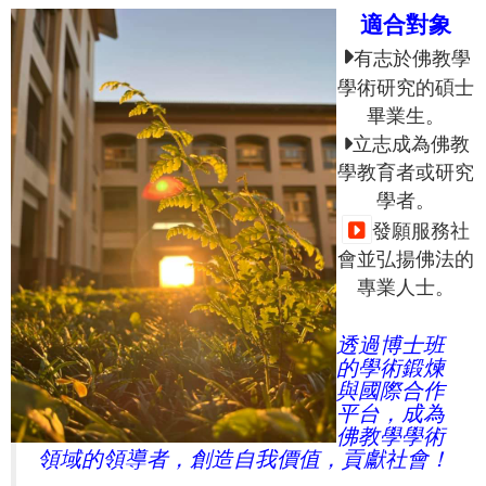
適合對象
有志於佛教學
學術研究的碩士
畢業生。
立志成為佛教
學教育者或研究
學者。
發願服務社
會並弘揚佛法的
專業人士。
透過博士班
的學術鍛煉
與國際合作
平台，成為
佛教學學術
領域的領導者，創造自我價值，貢獻社會！