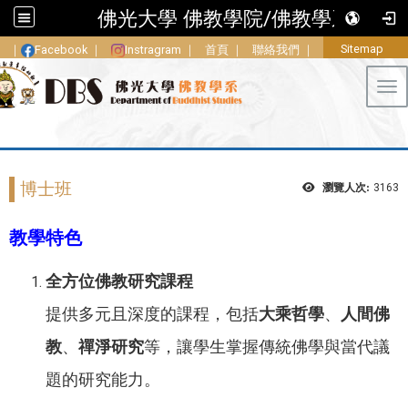
佛光大學 佛教學院/佛教學系
Sitemap
｜
Facebook
｜
Instragram
｜
首頁
｜
聯絡我們
｜
Tog
博士班
瀏覽人次:
3163
教學特色
全方位佛教研究課程
提供多元且深度的課程，包括
大乘哲學
、
人間佛
教
、
禪淨研究
等，讓學生掌握傳統佛學與當代議
題的研究能力。