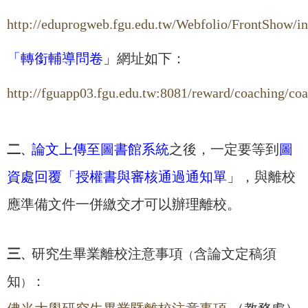
http://eduprogweb.fgu.edu.tw/Webfolio/FrontShow/i
「轉銜輔導問卷」
網址如下：
http://fguapp03.fgu.edu.tw:8081/reward/coaching/co
二
論文上傳至圖書館系統
之後，一定要等到
圖
、
資處回覆「授權書與審核通過通知單」
，與離校
應準備文件一併繳交才可以辦理離校。
三
研究生畢業離校注意事項
含論文定稿須
、
（
知
：
）