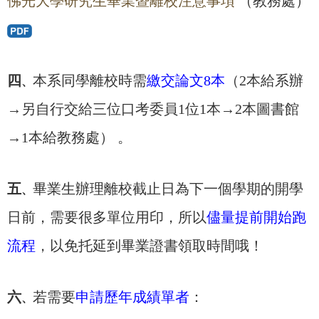
佛光大學研究生畢業暨離校注意事項
（教務處）
四
本系同學離校時需
繳交論文8本
（2本給系辦
、
→
另自行交給三位口考委員1位1本→2本
圖書館
→1本給教務處） 。
五
畢業生辦理離校截止日為下一個學期的開學
、
日前，需要很多單位用印，所以
儘量提前開始跑
流程
，以免托延到畢業證書領取時間哦！
六
若需要
申請歷年成績單者
：
、