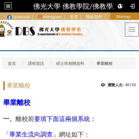
佛光大學 佛教學院/佛教學系
Sitemap
｜
Facebook
｜
Instragram
｜
首頁
｜
聯絡我們
｜
Tog
首頁
課程資訊
碩士班相關資料
畢業離校
畢業離校
瀏覽人次:
45193
畢業離校
一、
離校前
要填下面這兩個系統：
「畢業生流向調查」
網址如下：