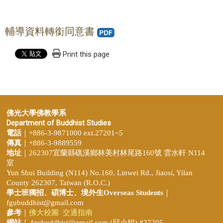
輔導資料轉銜同意書
Print this page
佛光大學佛教學系
Department of Buddhist Studies
電話
｜+886-3-9871000 ext.27201~5
傳真
｜+886-3-9889559
地址
｜262307宜蘭縣礁溪鄉林美村林尾路160號 雲水軒 N114
室
Yun Shui Building (N114) No.160, Linwei Rd., Jiaosi, Yilan
County 262307, Taiwan (R.O.C.)
學士班獨招、
碩博士、境外生Overseas Students
｜
fgubuddhist@gmail.com
參考
｜
佛大校圖
交通指南
網站
｜
fgubuddhist@gmail.com
(邱小姐
) #27205