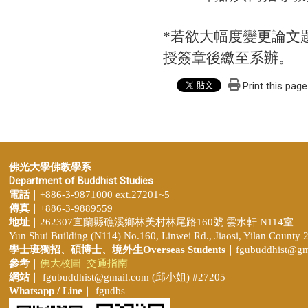
*若欲大幅度變更論文
授簽章後繳至系辦。
Print this page
佛光大學佛教學系
Department of Buddhist Studies
電話
｜+886-3-9871000 ext.27201~5
傳真
｜+886-3-9889559
地址
｜262307宜蘭縣礁溪鄉林美村林尾路160號 雲水軒 N114室
Yun Shui Building (N114) No.160, Linwei Rd., Jiaosi, Yilan County 
學士班獨招、
碩博士、境外生Overseas Students
｜
fgubuddhist@gm
參考
｜
佛大校圖
交通指南
網站
｜
fgubuddhist@gmail.com
(邱小姐
) #27205
Whatsapp / Line
｜ fgudbs