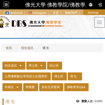
佛光大學 佛教學院/佛教學系
Sitemap
｜
Facebook
｜
Instragram
｜
首頁
｜
聯絡我們
｜
Tog
首頁
招生資訊
僑 生
::
招生資訊
學士班
碩士班
人間佛教數位學習碩士在職專班
博士班
僑 生
外籍生
學雜費
系友生涯發展
佛教學系Q&A
僑 生
瀏覽人次:
53465