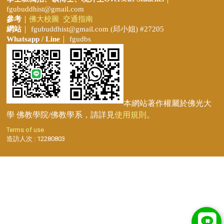
fgubuddhist@gmail.com
參考
｜
佛大校圖
交通指南
網站
｜
fgubuddhist@gmail.com
(邱小姐
) #27205
Whatsapp / Line
｜ fgudbs
本網站著作權屬於佛光大
學 佛教學院/佛教學系，請詳見
使用規則
。
Terms of use
造訪人次 : 12280803