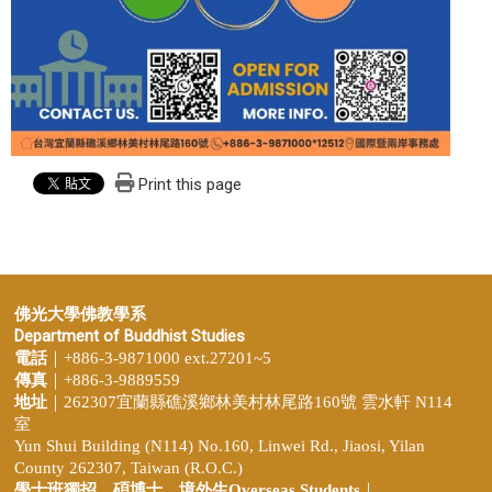
Print this page
佛光大學佛教學系
Department of Buddhist Studies
電話
｜+886-3-9871000 ext.27201~5
傳真
｜+886-3-9889559
地址
｜262307宜蘭縣礁溪鄉林美村林尾路160號 雲水軒 N114
室
Yun Shui Building (N114) No.160, Linwei Rd., Jiaosi, Yilan
County 262307, Taiwan (R.O.C.)
學士班獨招、
碩博士、境外生Overseas Students
｜