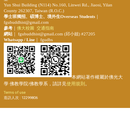
Yun Shui Building (N114) No.160, Linwei Rd., Jiaosi, Yilan
County 262307, Taiwan (R.O.C.)
學士班獨招、
碩博士、境外生Overseas Students
｜
fgubuddhist@gmail.com
參考
｜
佛大校圖
交通指南
網站
｜
fgubuddhist@gmail.com
(邱小姐
) #27205
Whatsapp / Line
｜ fgudbs
本網站著作權屬於佛光大
學 佛教學院/佛教學系，請詳見
使用規則
。
Terms of use
造訪人次 : 12299806