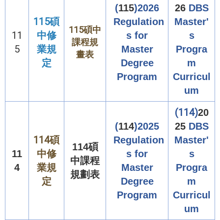
(
115
)2026
26
DBS
115碩
Regulation
Master'
115碩中
11
中修
s for
s
課程規
5
業規
Master
Progra
畫表
定
Degree
m
Program
Curricul
um
(114)
20
(
114
)2025
25
DBS
114碩
Regulation
Master'
114碩
中修
11
s for
s
中課
程
業規
4
Master
Progra
規劃表
定
Degree
m
Program
Curricul
um