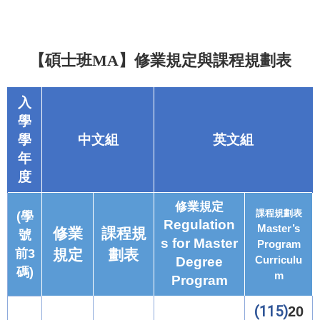
【碩士班
MA
】修業規定與課程規劃表
入
學
學
中文組
英文組
年
度
修業規定
課程規劃表
(學
Regulation
Master’s
修業
課程規
號
s for Master
Program
前3
規定
劃表
Curriculu
Degree
碼)
m
Program
(115)
20