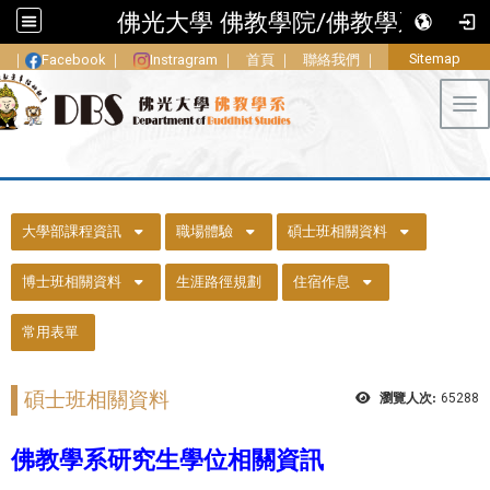
佛光大學 佛教學院/佛教學系
Sitemap
｜
Facebook
｜
Instragram
｜
首頁
｜
聯絡我們
｜
Tog
::
大學部課程資訊
職場體驗
碩士班相關資料
博士班相關資料
生涯路徑規劃
住宿作息
常用表單
碩士班相關資料
瀏覽人次:
65288
佛教學系研究生學位相關資訊