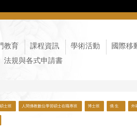
::
門教育
課程資訊
學術活動
國際移
法規與各式申請書
碩士班
人間佛教數位學習碩士在職專班
博士班
僑 生
外