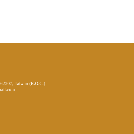
262307, Taiwan (R.O.C.)
ail.com