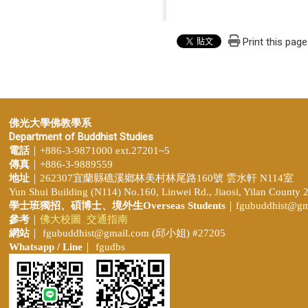
Print this page
佛光大學佛教學系
Department of Buddhist Studies
電話
｜+886-3-9871000 ext.27201~5
傳真
｜+886-3-9889559
地址
｜262307宜蘭縣礁溪鄉林美村林尾路160號 雲水軒 N114室
Yun Shui Building (N114) No.160, Linwei Rd., Jiaosi, Yilan County 
學士班獨招、
碩博士、境外生Overseas Students
｜
fgubuddhist@gm
參考
｜
佛大校圖
交通指南
網站
｜
fgubuddhist@gmail.com
(邱小姐
) #27205
Whatsapp / Line
｜ fgudbs