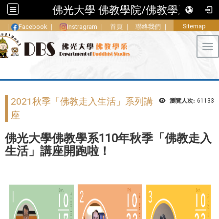
佛光大學 佛教學院/佛教學系
Sitemap
｜
Facebook
｜
Instragram
｜
首頁
｜
聯絡我們
｜
Tog
2021秋季「佛教走入生活」系列講
瀏覽人次:
61133
座
佛光大學佛教學系110年秋季「佛教走入
生活」講座開跑啦！