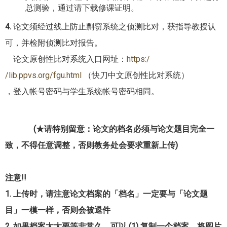
总测验，通过请下载修课证明。
4.
论文须经过线上防止剽窃系统之侦测比对，获指导教授认
可，并
检附侦测比对报告。
论文原创性比对系统入口网址：
https:/
/lib.ppvs.org/fgu.html
（快刀中文原创性比对系统）
，登入帐号密码
与学生系统帐号密码相同。
(★请特别留意：论文的档名必须与论文题目完全一
致，不得任意调整，否则教务处会要求重新上传)
注意!!
1. 上传时，请注意论文档案的「档名」一定要与「论文题
目」一模一样，否则会被退件
2. 如果档案太大要等非常久，可以 (1) 复制一个档案，将图片