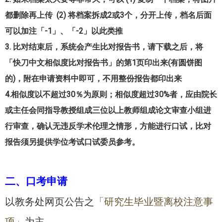
都删除再上传 (2) 将档案拆成2或3个，分开上传，档名后面
可以加注「-1」、「-2」以此类推
3. 比对结束后，系统会产生比对报告书，请下载之后，将
「快刀中文相似度比对报告书」的第1页印出来(有圆饼图
的)，附在申请资料中即可，不用整份报告都印出来
4.
相似度以不超过30％为原则；相似度超过30%者，应由院长
或主任会同指导教授组成三位以上教师组成论文审查小组进
行审查，确认无违反学术伦理之情形，方能进行口试，比对
报告须另提供学位考试口试委员参考。
二、口考申请
以教务处网页公告之
「研究生毕业暨离校注意事
项」
为主