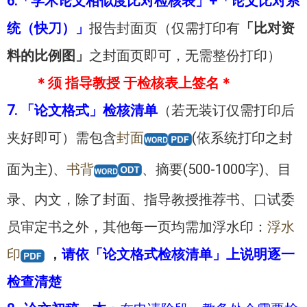
6.「学术论文相似度比对检核表」+「论文比对系
统（快刀）」
报告封面页（仅需打印有
「比对资
料的比例图」
之封面页即可，无需整份打印）
＊须 指导教授 于检核表上签名＊
7.
「论文格式」检核清单
（若无装订仅需打印后
夹好即可）需包含
封面
(依系统打印之封
面为主)、
书背
、摘要(500-1000字)、目
录、内文，除了封面、指导教授推荐书、口试委
员审定书之外，其他每一页均需加浮水印：
浮水
印
，
请依「论文格式检核清单」上说明逐一
检查清楚