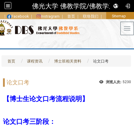
佛光大学 佛教学院/佛教学系
Sitemap
｜
Facebook
｜
Instragram
｜
首页
｜
联络我们
｜
Tog
首页
课程资讯
博士班相关资料
论文口考
论文口考
浏览人次:
5230
【博士生论文口考流程说明】
论文口考三阶段：