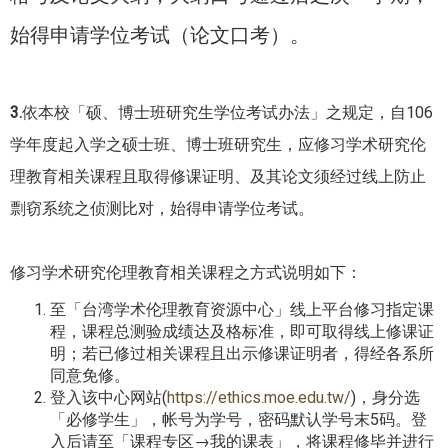
始得申请学位考试（论文口考）。
3.
依本校「硕、博士班研究生学位考试办法」之规定，自106
学
年度起入学之硕士班、博士班研究生，应修习学术研
究伦
理教育相关课程且取得修课证明、及其论文须经过线上防止
剽窃
系统之侦测比对，始得申请学位考试。
修习学术研究伦理教育相关课程之方式说明如下：
至「台湾学术伦理教育资源中心」线上平台修习指定课
程，课程
总测验成绩达及格标准，即可取得线上修课证
明；若已修过相关课程
且出示修课证明者，得经各系所
同意免修。
登入该中心网站(
https://ethics.moe.
edu.tw/
)，身分选
「必修学生」，帐号为学号，密码默认学
号末5码。登
入后请至「课程专区→我的课表」，将课程修毕并进行