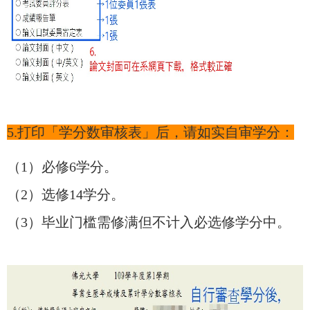
5.打印「学分数审核表」后，请如实自审学分：
（1）必修6学分。
（2）选修14学分。
（3）毕业门槛需修满但不计入必选修学分中。