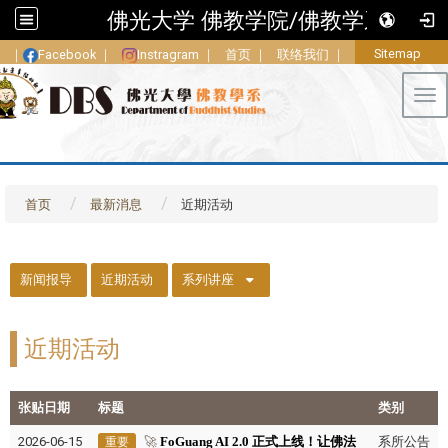
佛光大学 佛教学院/佛教学系
Sitemap
｜
Facebook
｜
Instragram
｜
首页
｜
联络我们
｜
Tog
首页
最新消息
近期活动
::
新闻报导
近期活动
系列讲座
近期活动
张贴日期
标题
类别
2026-06-15
🚀
FoGuang AI 2.0 正式上线！让佛法
系所公告
重要