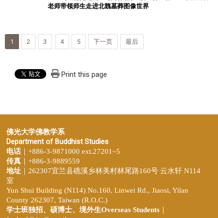
老师带领师生走进北魏墓葬图像世界
1
2
3
4
5
下一页
最后
Print this page
佛光大学佛教学系
Department of Buddhist Studies
电话
｜+886-3-9871000 ext.27201~5
传真
｜+886-3-9889559
地址
｜262307宜兰县礁溪乡林美村林尾路160号 云水轩 N114
室
Yun Shui Building (N114) No.160, Linwei Rd., Jiaosi, Yilan
County 262307, Taiwan (R.O.C.)
学士班独招、
硕博士、境外生Overseas Students
｜