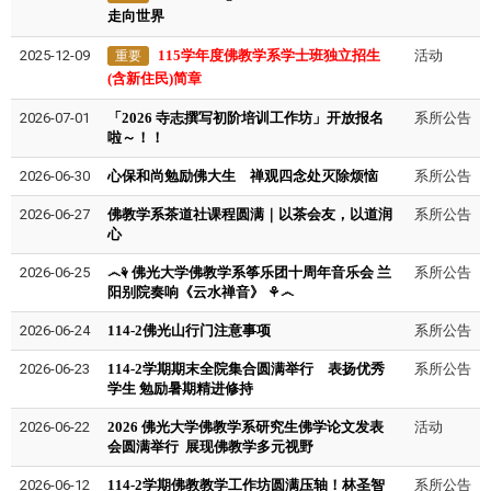
走向世界
2025-12-09
115学年度佛教学系学士班独立招生
活动
重要
(含新住民)简章
2026-07-01
「2026 寺志撰写初阶培训工作坊」开放报名
系所公告
啦～！！
2026-06-30
心保和尚勉励佛大生 禅观四念处灭除烦恼
系所公告
2026-06-27
佛教学系茶道社课程圆满｜以茶会友，以道润
系所公告
心
2026-06-25
෴⚘ 佛光大学佛教学系筝乐团十周年音乐会 兰
系所公告
阳别院奏响《云水禅音》 ⚘෴
2026-06-24
114-2佛光山行门注意事项
系所公告
2026-06-23
114-2学期期末全院集合圆满举行 表扬优秀
系所公告
学生 勉励暑期精进修持
2026-06-22
2026 佛光大学佛教学系研究生佛学论文发表
活动
会圆满举行 展现佛教学多元视野
2026-06-12
114-2学期佛教教学工作坊圆满压轴！林圣智
系所公告