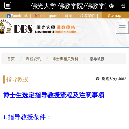
佛光大学 佛教学院/佛教学系
Sitemap
｜
Facebook
｜
Instragram
｜
首页
｜
联络我们
｜
Tog
首页
课程资讯
博士班相关资料
指导教授
指导教授
浏览人次:
4082
博士生选定指导教授​流程及注意事项
1.指导教授条件：