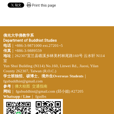
Print this page
佛光大学佛教学系
Department of Buddhist Studies
电话
｜+886-3-9871000 ext.27201~5
传真
｜+886-3-9889559
地址
｜262307宜兰县礁溪乡林美村林尾路160号 云水轩 N114
室
Yun Shui Building (N114) No.160, Linwei Rd., Jiaosi, Yilan
County 262307, Taiwan (R.O.C.)
学士班独招、
硕博士、境外生Overseas Students
｜
fgubuddhist@gmail.com
参考
｜
佛大校图
交通指南
网站
｜
fgubuddhist@gmail.com
(邱小姐
) #27205
Whatsapp / Line
｜ fgudbs