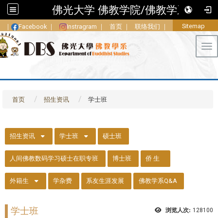
佛光大学 佛教学院/佛教学系
Sitemap
｜
Facebook
｜
Instragram
｜
首页
｜
联络我们
｜
Tog
首页
招生资讯
学士班
::
招生资讯
学士班
硕士班
人间佛教数码学习硕士在职专班
博士班
侨 生
外籍生
学杂费
系友生涯发展
佛教学系Q&A
学士班
浏览人次:
128100