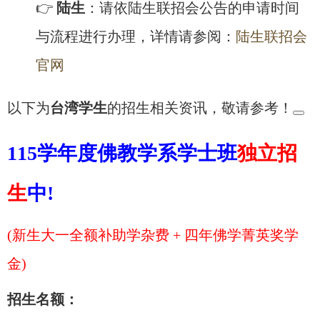
👉
陆生
：请依陆生联招会公告的申请时间
与流程进行办理，详情请参阅：
陆生联招会
官网
以下为
台湾学生
的招生相关资讯，敬请参考！
115学年度佛教学系学士班
独立招
生
中!
(新生大一全额补助学杂费 + 四年佛学菁英奖学
金)
招生名额：