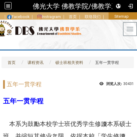
佛光大学 佛教学院/佛教学系
Sitemap
｜
Facebook
｜
Instragram
｜
首页
｜
联络我们
｜
Tog
首页
课程资讯
硕士班相关资料
五年一贯学程
五年一贯学程
浏览人次:
30431
五年一贯学程
本系为鼓勵本校学士班优秀学生修讀本系硕士
班，并缩短其修业年限，依据本校「学生修讀