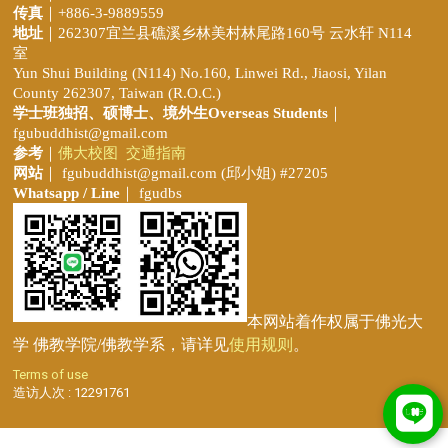
传真
｜+886-3-9889559
地址
｜262307宜兰县礁溪乡林美村林尾路160号 云水轩 N114
室
Yun Shui Building (N114) No.160, Linwei Rd., Jiaosi, Yilan
County 262307, Taiwan (R.O.C.)
学士班独招、
硕博士、境外生Overseas Students
｜
fgubuddhist@gmail.com
参考
｜
佛大校图
交通指南
网站
｜
fgubuddhist@gmail.com
(邱小姐
) #27205
Whatsapp / Line
｜ fgudbs
本网站着作权属于佛光大
学 佛教学院/佛教学系，请详见
使用规则
。
Terms of use
造访人次 : 12291761