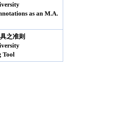
versity
Annotations as an M.A.
具之准则
versity
g Tool