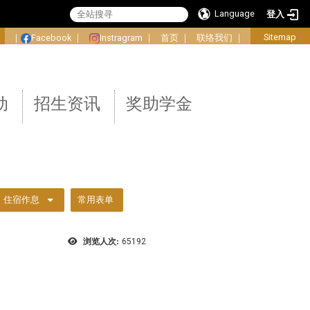
Language
登入
:
Sitemap
｜
Facebook
｜
Instragram
｜
首页
｜
联络我们
｜
动
招生资讯
奖助学金
住宿作息
常用表单
浏览人次:
65192