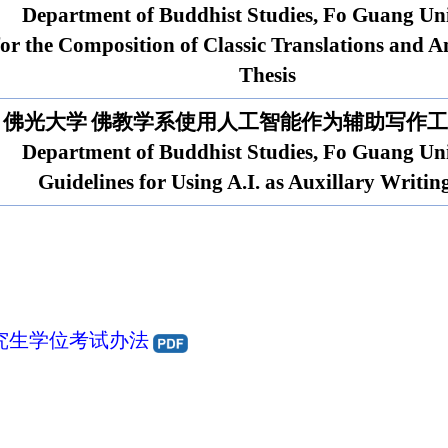
Department of Buddhist Studies, Fo Guang Uni
for the Composition of Classic Translations and 
Thesis
佛光大学
佛教学系
使用人工智能作为辅助写作工
Department of Buddhist Studies, Fo Guang Uni
Guidelines for Using A.I. as Auxillary Writin
究生学位考试办法