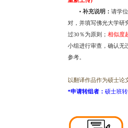
重新上传)
•
补充说明：
请学
对，并填写佛光大学研
过30％为原则；
相似度超
小组进行审查，确认无
参考。
以翻译作品作为硕士论文之
*申请转组者：
硕士班转