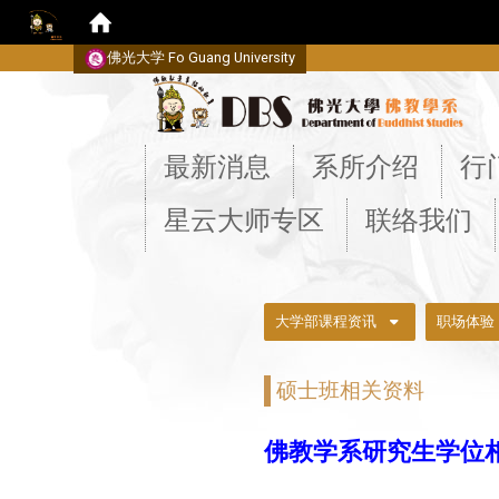
佛光大学 Fo Guang University
:::
最新消息
系所介绍
行
星云大师专区
联络我们
:::
大学部课程资讯
职场体验
硕士班相关资料
佛教学系研究生学位