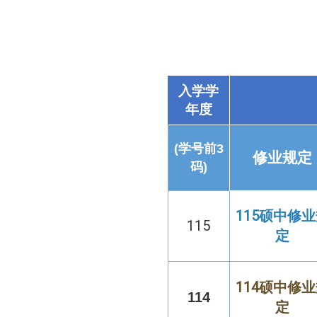
入学学
年度
(学号前3
修业规定
码)
115硕中修
115
定
114硕中修
114
定