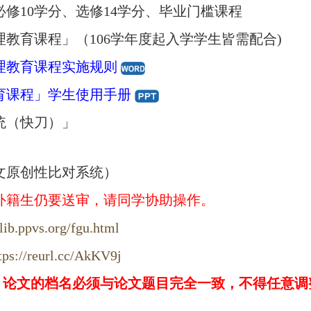
修10学分、选修14学分、毕业门槛课程
教育课程」（106学年度起入学学生皆需配合)
理教育课程实施规则
育课程」学生使用手册
统（快刀）」
文原创性比对系统）
外籍生仍要送审，请同学协助操作。
/lib.ppvs.org/fgu.html
tps://reurl.cc/AkKV9j
文的档名必须与论文题目完全一致，不得任意调