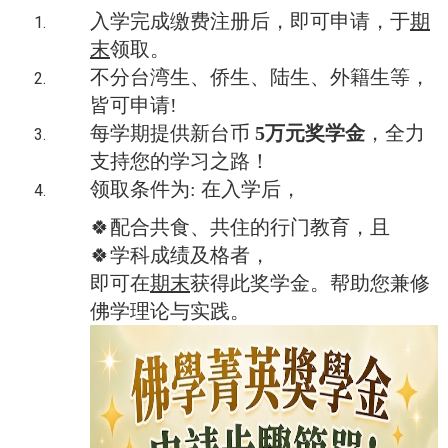
入学完成缴费注册后，即可申请，于
期
末
领取。
不分台湾生、侨生、陆生、外籍生等，
皆可申请!
每学期提供新台币
5万元奖学金
，全力
支持您的学习之路！
领取条件为: 在入学后，
🍀配合共食、共住的行门教育，且
🍀学科成绩及格者，
即可在
期末
获得此奖学金。帮助您兼修
佛学理论与实践。