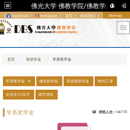
佛光大学 佛教学院/佛教学系
Sitemap
｜
Facebook
｜
Instragram
｜
首页
｜
联络我们
｜
Tog
首页
奖助学金
学系奖学金
::
学系奖学金
佛光助学金
其他奖助学金
校内工读
企业实习/征才
就学贷款
学系奖学金
浏览人次:
146770