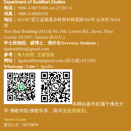
Department of Buddhist Studies
电话
｜+886-3-9871000 ext.27201~5
传真
｜+886-3-9889559
地址
｜262307宜兰县礁溪乡林美村林尾路160号 云水轩 N114
室
Yun Shui Building (N114) No.160, Linwei Rd., Jiaosi, Yilan
County 262307, Taiwan (R.O.C.)
学士班独招、
硕博士、境外生Overseas Students
｜
fgubuddhist@gmail.com
参考
｜
佛大校图
交通指南
网站
｜
fgubuddhist@gmail.com
(邱小姐
) #27205
Whatsapp / Line
｜ fgudbs
本网站着作权属于佛光大
学 佛教学院/佛教学系，请详见
使用规则
。
Terms of use
造访人次 : 12273876