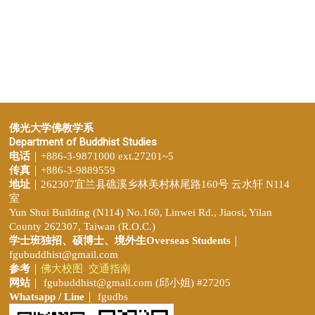
佛光大学佛教学系
Department of Buddhist Studies
电话
｜+886-3-9871000 ext.27201~5
传真
｜+886-3-9889559
地址
｜262307宜兰县礁溪乡林美村林尾路160号 云水轩 N114
室
Yun Shui Building (N114) No.160, Linwei Rd., Jiaosi, Yilan
County 262307, Taiwan (R.O.C.)
学士班独招、
硕博士、境外生Overseas Students
｜
fgubuddhist@gmail.com
参考
｜
佛大校图
交通指南
网站
｜
fgubuddhist@gmail.com
(邱小姐
) #27205
Whatsapp / Line
｜ fgudbs