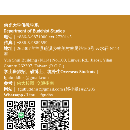
佛光大学佛教学系
Department of Buddhist Studies
电话
｜+886-3-9871000 ext.27201~5
传真
｜+886-3-9889559
地址
｜262307宜兰县礁溪乡林美村林尾路160号 云水轩 N114
室
Yun Shui Building (N114) No.160, Linwei Rd., Jiaosi, Yilan
County 262307, Taiwan (R.O.C.)
学士班独招、
硕博士、境外生Overseas Students
｜
fgubuddhist@gmail.com
参考
｜
佛大校图
交通指南
网站
｜
fgubuddhist@gmail.com
(邱小姐
) #27205
Whatsapp / Line
｜ fgudbs