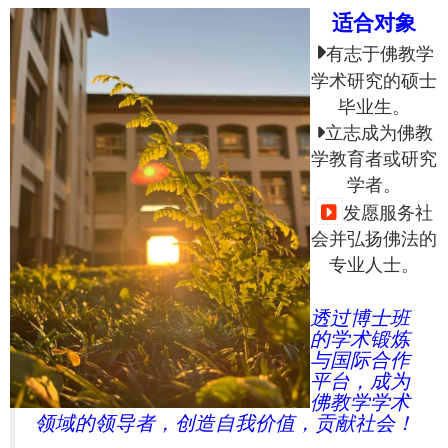
适合对象
有志于佛教学
学术研究的硕士
毕业生。
立志成为佛教
学教育者或研究
学者。
发愿服务社
会并弘扬佛法的
专业人士。
透过博士班
的学术锻炼
与国际合作
平台，成为
佛教学学术
领域的领导者，创造自我价值，贡献社会！