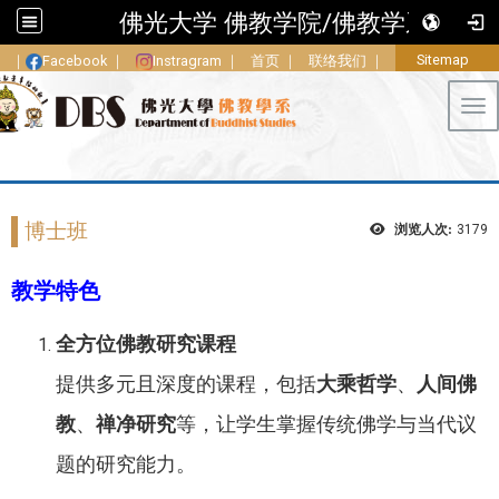
佛光大学 佛教学院/佛教学系
Sitemap
｜
Facebook
｜
Instragram
｜
首页
｜
联络我们
｜
Tog
博士班
浏览人次:
3179
教学特色
全方位佛教研究课程
提供多元且深度的课程，包括
大乘哲学
、
人间佛
教
、
禅净研究
等，让学生掌握传统佛学与当代议
题的研究能力。