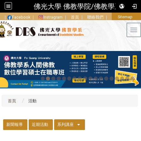
佛光大學 佛教學院/佛教學系
Sitemap
｜
Facebook
｜
Instragram
｜
首頁
｜
聯絡我們
｜
Tog
首頁
活動
::
新聞報導
近期活動
系列講座