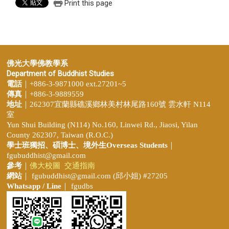
Print this page
佛光大學佛教學系
Department of Buddhist Studies
電話
｜+886-3-9871000 ext.27201~5
傳真
｜+886-3-9889559
地址
｜262307宜蘭縣礁溪鄉林美村林尾路160號 雲水軒 N114
室
Yun Shui Building (N114) No.160, Linwei Rd., Jiaosi, Yilan
County 262307, Taiwan (R.O.C.)
學士班獨招、
碩博士、境外生Overseas Students
｜
fgubuddhist@gmail.com
參考
｜
佛大校圖
交通指南
網站
｜
fgubuddhist@gmail.com
(邱小姐
) #27205
Whatsapp / Line
｜ fgudbs