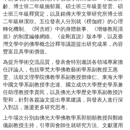
齡、博士班二年級施郁麗、碩士班三年級姜登雲、碩
士班三年級釋寶定，以及銘傳大學文華研究所博士班
二年級林潔欣。五位發表人分別就《楞伽經》的心理
轉化機制、《阿含經》中的身體敘事、《增修教苑清
規》的制度編修網絡、《金剛直說》版本學，以及臺
灣文學中的佛學概念詮釋等議題提出研究成果，內容
豐富且具學術價值。
為提升學術交流品質，發表會特別邀請各領域專家擔
任評論人，包括華梵大學佛教藝術學系副教授王惠
雯、法鼓文理學院佛教學系副教授鄧偉仁、東海大學
中國文學系副教授李忠達、國立成功大學歷史學系兼
任助理教授李貴民，以及佛光大學歷史學系副教授許
聖和，針對各篇論文提出專業建議，與發表人進行深
入對話，激盪更多研究思考。
上午場次分別由佛光大學佛教學系郭朝順教授與鄭維
儀副教授主持，引導與會師生就研究方法、文獻運用