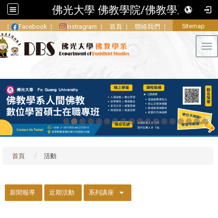
佛光大學 佛教學院/佛教學系
Sitemap
｜
Facebook
｜
Instragram
｜
首頁
｜
聯絡我們
｜
Tog
首頁
活動
::
新聞報導
近期活動
系列講座