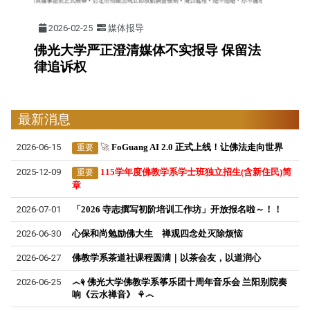
2026-02-25
媒体报导
佛光大学严正澄清媒体不实报导
保留法
律追诉权
最新消息
2026-06-15
🚀
FoGuang AI 2.0 正式上线！让佛法走向世界
重要
2025-12-09
115学年度佛教学系学士班独立招生(含新住民)简
重要
章
2026-07-01
「2026 寺志撰写初阶培训工作坊」开放报名啦～！！
2026-06-30
心保和尚勉励佛大生 禅观四念处灭除烦恼
2026-06-27
佛教学系茶道社课程圆满｜以茶会友，以道润心
2026-06-25
෴⚘ 佛光大学佛教学系筝乐团十周年音乐会 兰阳别院奏
响《云水禅音》 ⚘෴