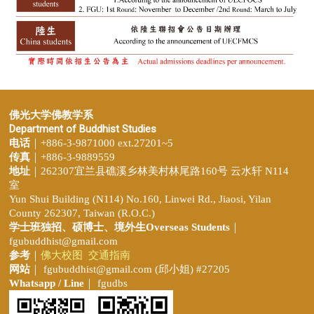
佛光大学佛教学系
Department of Buddhist Studies
电话
｜+886-3-9871000 ext.27201~5
传真
｜+886-3-9889559
地址
｜262307宜兰县礁溪乡林美村林尾路160号 云水轩 N114
室
Yun Shui Building (N114) No.160, Linwei Rd., Jiaosi, Yilan
County 262307, Taiwan (R.O.C.)
学士班独招、
硕博士、境外生Overseas Students
｜
fgubuddhist@gmail.com
参考
｜
佛大校图
交通指南
网站
｜
fgubuddhist@gmail.com
(邱小姐
) #27205
Whatsapp / Line
｜ fgudbs