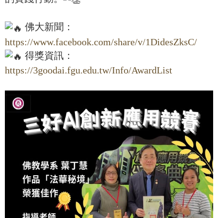
佛大新聞：
https://www.facebook.com/share/v/1DidesZksC/
得獎資訊：
https://3goodai.fgu.edu.tw/Info/AwardList