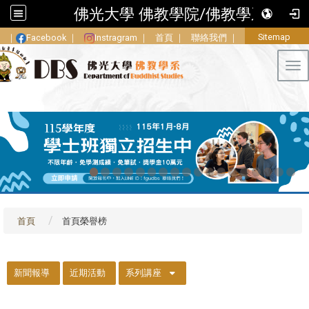
佛光大學 佛教學院/佛教學系
Sitemap
｜
Facebook
｜
Instragram
｜
首頁
｜
聯絡我們
｜
Tog
首頁
首頁榮譽榜
::
新聞報導
近期活動
系列講座