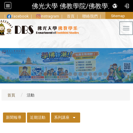
佛光大學 佛教學院/佛教學系
Sitemap
｜
Facebook
｜
Instragram
｜
首頁
｜
聯絡我們
｜
Tog
首頁
活動
::
新聞報導
近期活動
系列講座