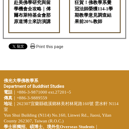
赴美佛學研究與留
狂賀！佛教學系覺
學機會全攻略｜傅
冠法師榮獲114-1學
爾布萊特基金會那
期教學意見調查結
原道博士來訪演講
果前20%教師
Print this page
佛光大學佛教學系
Department of Buddhist Studies
電話
｜+886-3-9871000 ext.27201~5
傳真
｜+886-3-9889559
地址
｜262307宜蘭縣礁溪鄉林美村林尾路160號 雲水軒 N114
室
Yun Shui Building (N114) No.160, Linwei Rd., Jiaosi, Yilan
County 262307, Taiwan (R.O.C.)
學士班獨招、
碩博士、境外生Overseas Students
｜