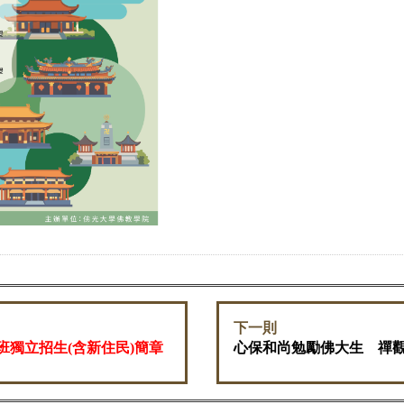
下一則
班獨立招生(含新住民)簡章
心保和尚勉勵佛大生 禪