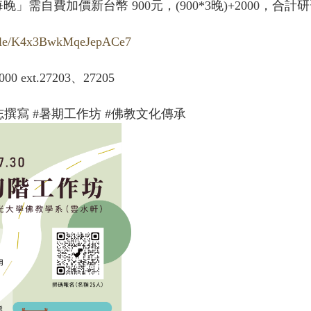
需自費加價新台幣 900元，(900*3晚)+2000，合計研
s.gle/K4x3BwkMqeJepACe7
 ext.27203、27205
志撰寫 #暑期工作坊 #佛教文化傳承