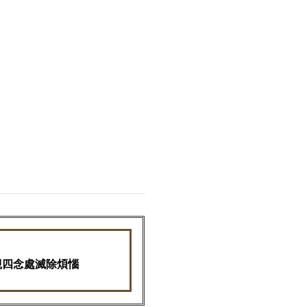
觀四念處滅除煩惱