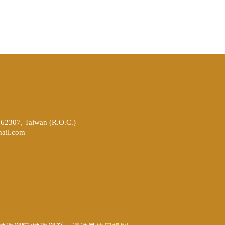
262307, Taiwan (R.O.C.)
ail.com