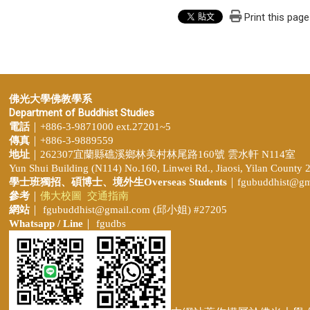
Print this page
佛光大學佛教學系
Department of Buddhist Studies
電話
｜+886-3-9871000 ext.27201~5
傳真
｜+886-3-9889559
地址
｜262307宜蘭縣礁溪鄉林美村林尾路160號 雲水軒 N114室
Yun Shui Building (N114) No.160, Linwei Rd., Jiaosi, Yilan County 
學士班獨招、
碩博士、境外生Overseas Students
｜
fgubuddhist@gm
參考
｜
佛大校圖
交通指南
網站
｜
fgubuddhist@gmail.com
(邱小姐
) #27205
Whatsapp / Line
｜ fgudbs