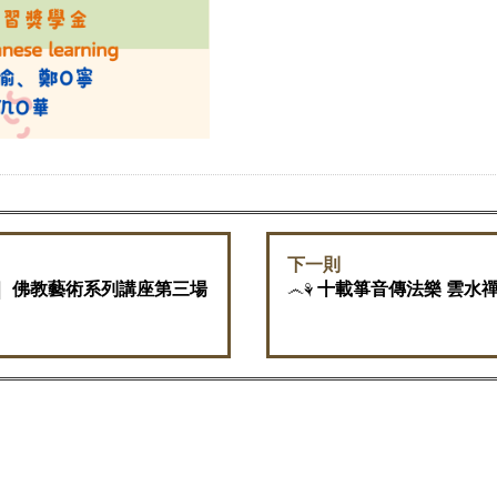
下一則
｜
佛教藝術系列講座第三場
෴⚘
十載箏音傳法樂 雲水