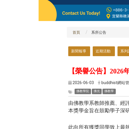
首頁
系所公告
:::
新聞報導
近期活動
系列
【榮譽公告】202
2026-06-03
buddhist網站
佛教學院
佛光
佛教學
由佛教學系教師推薦、經評
本獎學金旨在鼓勵學子深研
此向所有獲獎同學致上最熱烈