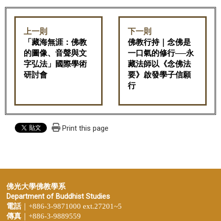
上一則
下一則
「藏海無涯：佛教
佛教行持｜念佛是
的圖像、音聲與文
一口氣的修行──永
字弘法」國際學術
藏法師以《念佛法
研討會
要》啟發學子信願
行
Print this page
佛光大學佛教學系
Department of Buddhist Studies
電話
｜+886-3-9871000 ext.27201~5
傳真
｜+886-3-9889559