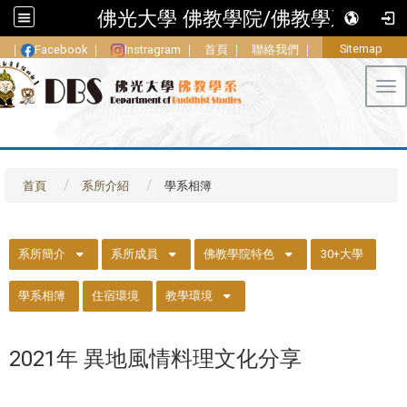
佛光大學 佛教學院/佛教學系
Sitemap
｜
Facebook
｜
Instragram
｜
首頁
｜
聯絡我們
｜
Tog
首頁
系所介紹
學系相簿
::
系所簡介
系所成員
佛教學院特色
30+大學
學系相簿
住宿環境
教學環境
2021年 異地風情料理文化分享