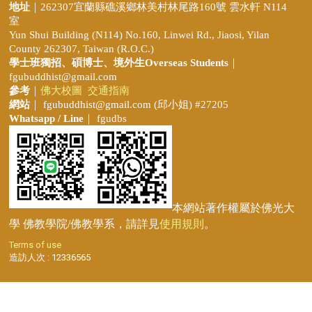
地址
｜262307宜蘭縣礁溪鄉林美村林尾路160號 雲水軒 N114
室
Yun Shui Building (N114) No.160, Linwei Rd., Jiaosi, Yilan
County 262307, Taiwan (R.O.C.)
學士班獨招、
碩博士、境外生Overseas Students
｜
fgubuddhist@gmail.com
參考
｜
佛大校圖
交通指南
網站
｜
fgubuddhist@gmail.com
(邱小姐
) #27205
Whatsapp / Line
｜ fgudbs
本網站著作權屬於佛光大
學 佛教學院/佛教學系，請詳見
使用規則
。
Terms of use
造訪人次 : 12336565