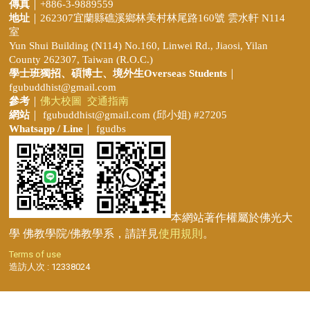
傳真
｜+886-3-9889559
地址
｜262307宜蘭縣礁溪鄉林美村林尾路160號 雲水軒 N114
室
Yun Shui Building (N114) No.160, Linwei Rd., Jiaosi, Yilan
County 262307, Taiwan (R.O.C.)
學士班獨招、
碩博士、境外生Overseas Students
｜
fgubuddhist@gmail.com
參考
｜
佛大校圖
交通指南
網站
｜
fgubuddhist@gmail.com
(邱小姐
) #27205
Whatsapp / Line
｜ fgudbs
本網站著作權屬於佛光大
學 佛教學院/佛教學系，請詳見
使用規則
。
Terms of use
造訪人次 : 12338024