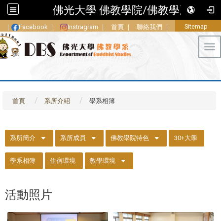
佛光大學 佛教學院/佛教學系
Sitemap
｜
Facebook
｜
Instragram
｜
首頁
｜
聯絡我們
｜
Tog
首頁
系所介紹
學系相簿
::
系所簡介
系所成員
佛教學院特色
30+大學
學系相簿
住宿環境
教學環境
活動照片