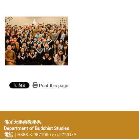
Print this page
佛光大學佛教學系
Department of Buddhist Studies
電話
｜+886-3-9871000 ext.27201~5