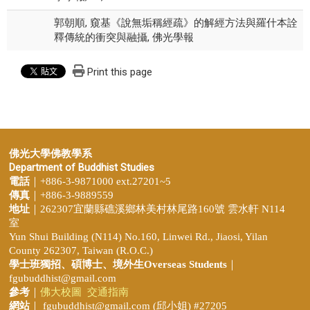
郭朝順, 窺基《說無垢稱經疏》的解經方法與羅什本詮
釋傳統的衝突與融攝, 佛光學報
Print this page
佛光大學佛教學系
Department of Buddhist Studies
電話
｜+886-3-9871000 ext.27201~5
傳真
｜+886-3-9889559
地址
｜262307宜蘭縣礁溪鄉林美村林尾路160號 雲水軒 N114
室
Yun Shui Building (N114) No.160, Linwei Rd., Jiaosi, Yilan
County 262307, Taiwan (R.O.C.)
學士班獨招、
碩博士、境外生Overseas Students
｜
fgubuddhist@gmail.com
參考
｜
佛大校圖
交通指南
網站
｜
fgubuddhist@gmail.com
(邱小姐
) #27205