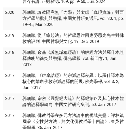
言存有論, 正觀雜誌, 109, pp. 9-50, Jun. 2024
2020
郭朝順, 論歐陽竟無「內學」與太虛「真現實論」對西
方哲學的批判與融攝, 中國文哲研究通訊, vol. 30, 1, pp.
19-45, Mar. 2020
2019
郭朝順, 從「緣起法」的哲學思維回應勞思光先生對佛
教的評判, 中國哲學與文化, 19, Dec. 2019
2018
郭朝順, 窺基《說無垢稱經疏》的解經方法與羅什本詮
釋傳統的衝突與融攝, 佛光學報, vol. 新四卷, 1, Jan.
2018
2017
郭朝順, 《維摩詰經》的宗派詮釋差異：以羅什譯本為
核心的隋唐佛教宗派詮釋的開展, 佛光學報, vol. 3, 2,
Jan. 2017
2017
郭朝順, 宗密《圓覺經大疏》的釋經策略及其心性本體
論的詮釋學轉向, 中國文哲研究集刊, 50, Jan. 2017
2017
郭朝順, 佛教哲學在多元方法論中的視域交疊：評林鎮
國著《空性與方法：跨文化佛教哲學十四論》, 東吳哲
學學報, 35, Jan. 2017