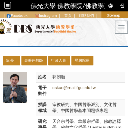
佛光大學 佛教學院/佛教學系
Sitemap
｜
Facebook
｜
Instragram
｜
首頁
｜
聯絡我們
｜
Tog
::
院 長
專兼任教師
行政人員
歷屆院長
姓名
郭朝順
電子
cskuo@mail.fgu.edu.tw
郵件
授課
宗教研究、中國哲學派別、文化哲
領域
學、中國哲學基本問題或專題
研究
天台宗哲學、華嚴宗哲學、佛教詮釋
專長
學、佛教文化哲學 (Tientai Buddhism,