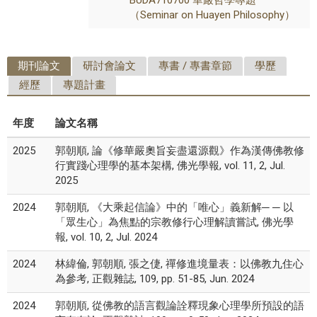
（Seminar on Huayen Philosophy）
期刊論文
研討會論文
專書 / 專書章節
學歷
經歷
專題計畫
年度
論文名稱
2025
郭朝順, 論《修華嚴奧旨妄盡還源觀》作為漢傳佛教修
行實踐心理學的基本架構, 佛光學報, vol. 11, 2, Jul.
2025
2024
郭朝順, 《大乘起信論》中的「唯心」義新解─ ─ 以
「眾生心」為焦點的宗教修行心理解讀嘗試, 佛光學
報, vol. 10, 2, Jul. 2024
2024
林緯倫, 郭朝順, 張之倢, 禪修進境量表：以佛教九住心
為參考, 正觀雜誌, 109, pp. 51-85, Jun. 2024
2024
郭朝順, 從佛教的語言觀論詮釋現象心理學所預設的語