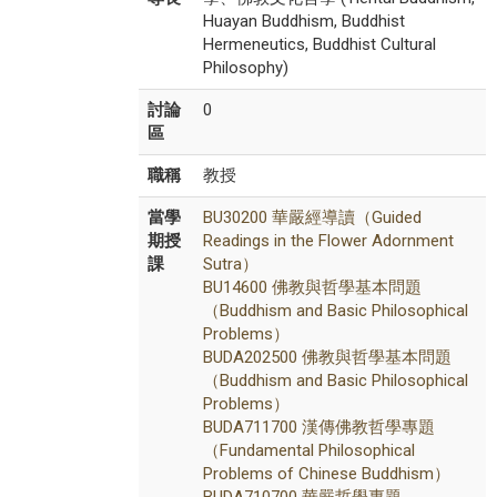
Huayan Buddhism, Buddhist
Hermeneutics, Buddhist Cultural
Philosophy)
討論
0
區
職稱
教授
當學
BU30200 華嚴經導讀（Guided
期授
Readings in the Flower Adornment
課
Sutra）
BU14600 佛教與哲學基本問題
（Buddhism and Basic Philosophical
Problems）
BUDA202500 佛教與哲學基本問題
（Buddhism and Basic Philosophical
Problems）
BUDA711700 漢傳佛教哲學專題
（Fundamental Philosophical
Problems of Chinese Buddhism）
BUDA710700 華嚴哲學專題