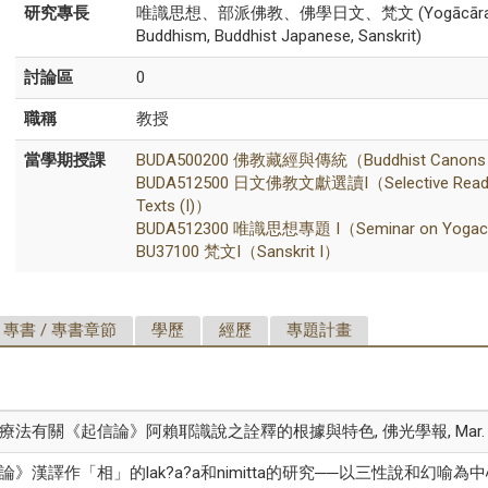
研究專長
唯識思想、部派佛教、佛學日文、梵文 (Yogācāra Budd
Buddhism, Buddhist Japanese, Sanskrit)
討論區
0
職稱
教授
當學期授課
BUDA500200 佛教藏經與傳統（Buddhist Canons an
BUDA512500 日文佛教文獻選讀I（Selective Reading
Texts (I)）
BUDA512300 唯識思想專題 I（Seminar on Yogacar
BU37100 梵文I（Sanskrit I）
專書 / 專書章節
學歷
經歷
專題計畫
療法有關《起信論》阿賴耶識說之詮釋的根據與特色, 佛光學報, Mar. 2
漢譯作「相」的lak?a?a和nimitta的研究──以三性說和幻喻為中心, 正觀, 9