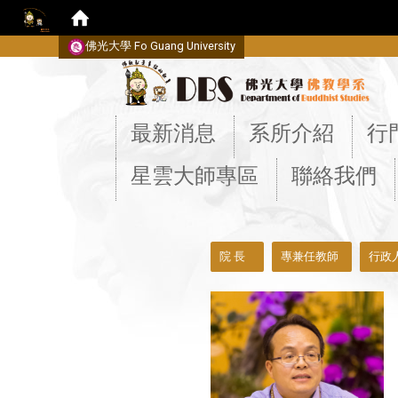
佛光大學 Fo Guang University
:::
最新消息
系所介紹
行
星雲大師專區
聯絡我們
:::
院 長
專兼任教師
行政