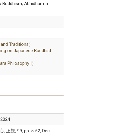
hism, Abhidharma
d Traditions）
 on Japanese Buddhist
a Philosophy I）
024
9, pp. 5-62, Dec.