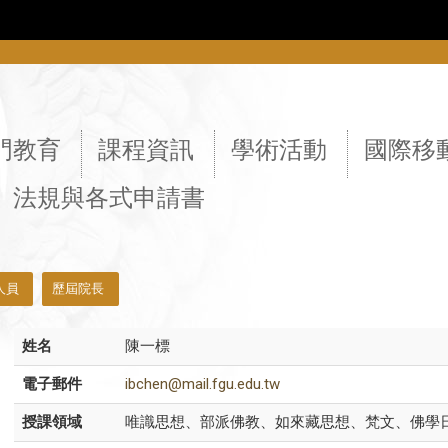
::
門教育
課程資訊
學術活動
國際移
法規與各式申請書
人員
歷屆院長
姓名
陳一標
電子郵件
ibchen@mail.fgu.edu.tw
授課領域
唯識思想、部派佛教、如來藏思想、梵文、佛學