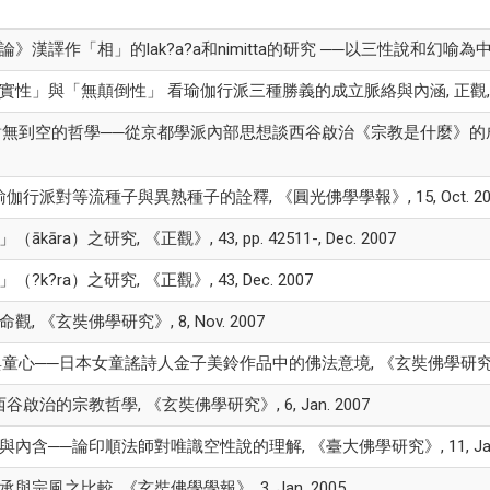
漢譯作「相」的lak?a?a和nimitta的研究 ──以三性說和幻喻為中心, 正
實性」與「無顛倒性」 看瑜伽行派三種勝義的成立脈絡與內涵, 正觀, Jan
絕對無到空的哲學──從京都學派內部思想談西谷啟治《宗教是什麼》的
伽行派對等流種子與異熟種子的詮釋, 《圓光佛學學報》, 15, Oct. 20
āra）之研究, 《正觀》, 43, pp. 42511-, Dec. 2007
k?ra）之研究, 《正觀》, 43, Dec. 2007
, 《玄奘佛學研究》, 8, Nov. 2007
童心──日本女童謠詩人金子美鈴作品中的佛法意境, 《玄奘佛學研究》, 7, 
啟治的宗教哲學, 《玄奘佛學研究》, 6, Jan. 2007
內含──論印順法師對唯識空性說的理解, 《臺大佛學研究》, 11, Jan.
宗風之比較, 《玄奘佛學學報》, 3, Jan. 2005