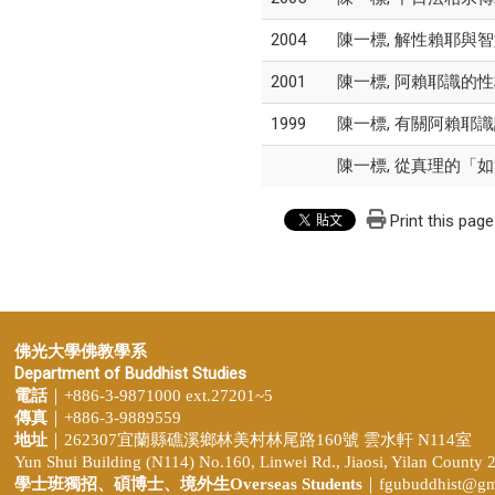
2004
陳一標, 解性賴耶與智如
2001
陳一標, 阿賴耶識的性格
1999
陳一標, 有關阿賴耶識語義
陳一標, 從真理的「
Print this page
佛光大學佛教學系
Department of Buddhist Studies
電話
｜+886-3-9871000 ext.27201~5
傳真
｜+886-3-9889559
地址
｜262307宜蘭縣礁溪鄉林美村林尾路160號 雲水軒 N114室
Yun Shui Building (N114) No.160, Linwei Rd., Jiaosi, Yilan County 
學士班獨招、
碩博士、境外生Overseas Students
｜
fgubuddhist@gm