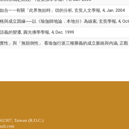
合一—有關「此界無始時」頌的分析, 玄奘人文學報, 4, Jan. 2004
與成立因緣──以《瑜伽師地論．本地分》為線索, 玄奘學報, 4, Oct. 
的變遷, 圓光佛學學報, 4, Dec. 1999
如實性」與「無顛倒性」 看瑜伽行派三種勝義的成立脈絡與內涵, 正觀
262307, Taiwan (R.O.C.)
ail.com