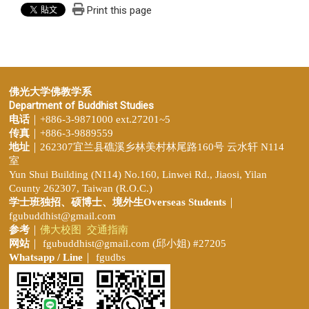
Print this page
佛光大学佛教学系
Department of Buddhist Studies
电话
｜+886-3-9871000 ext.27201~5
传真
｜+886-3-9889559
地址
｜262307宜兰县礁溪乡林美村林尾路160号 云水轩 N114
室
Yun Shui Building (N114) No.160, Linwei Rd., Jiaosi, Yilan
County 262307, Taiwan (R.O.C.)
学士班独招、
硕博士、境外生Overseas Students
｜
fgubuddhist@gmail.com
参考
｜
佛大校图
交通指南
网站
｜
fgubuddhist@gmail.com
(邱小姐
) #27205
Whatsapp / Line
｜ fgudbs