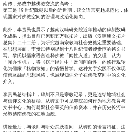
南传，形成中越佛教交流的高峰；
第三是 19 世纪阮朝以后的近世期，碑文语言更趋规范化，体
现国家对佛教空间的管理与政治化倾向。
此外，李贵民也展示了越南汉喃研究院近年推动的碑刻数码
化成果，指出目前已累积五万张拓片，出版《汉喃铭文拓片
总集》二十二册，为研究越南宗教与社会史奠定重要基础。
在思想层面，李贵民特别提到十八世纪儒者黎贵惇的铭文书
写。黎氏以儒家语言诠释佛教「闻性入道」的义理，认为
「闻亦悟机」，将《楞严经》中「反闻闻自性」的修行观转
化为儒家「格物致知」的省悟哲学。这种文字实践不仅体现
儒佛互融的思想风格，也展现知识分子在佛教空间中的文化
介入。
李贵民总结指出，碑刻不只是宗教记录，更是连结地域社会
与信仰文化的桥樑。从碑文中可见寺院如何作为地方教育与
文书中心，如何凝聚社会菁英的信仰资本，并在历史长河中
形塑越南佛教的在地面貌。
讲座最后，与谈师与听众踊跃提问，从碑刻的语言特征、法