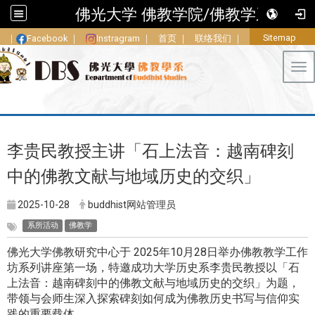
佛光大学 佛教学院/佛教学系
Sitemap
｜
Facebook
｜
Instragram
｜
首页
｜
联络我们
｜
Tog
李贵民教授主讲「石上法音：越南碑刻
中的佛教文献与地域历史的交织」
2025-10-28
buddhist网站管理员
系所活动
佛教学
佛光大学佛教研究中心于 2025年10月28日举办佛教教学工作
坊系列讲座第一场，特邀成功大学历史系李贵民教授以「石
上法音：越南碑刻中的佛教文献与地域历史的交织」为题，
带领与会师生深入探索碑刻如何成为佛教历史书写与信仰实
践的重要载体。