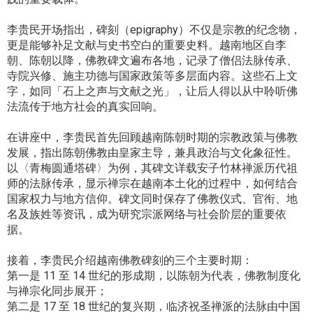
李贵民开场指出，碑刻（epigraphy）不仅是宗教的纪念物，
更是能够补足文献与史书空白的重要史料。越南地区自李
朝、陈朝以降，佛教碑文遍布各地，记录了僧侣法脉传承、
寺院兴修、施主功德与国家政策等多层面内容。这些石上文
字，如同「石上之声与文献之光」，让后人得以从中聆听佛
法流传于地方社会的真实回响。
在讲座中，李贵民首先回顾越南陈朝时期的宗教政策与佛教
发展，指出陈朝佛教由皇家主导，兼具政治与文化象征性。
以〈青梅圆通塔碑〉为例，其碑文详载安子竹林禅派历代祖
师的法脉传承，显示禅宗在越南本土化的过程中，如何结合
国家权力与地方信仰。碑文同时保存了佛教仪式、官衔、地
名及族姓等资讯，成为研究宗派网络与社会阶层的重要依
据。
接着，李贵民介绍越南佛教碑刻的三个主要时期：
第一是 11 至 14 世纪的形成期，以陈朝为代表，佛教制度化
与禅宗化同步展开；
第二是 17 至 18 世纪的复兴期，临济祝圣禅派的法脉由中国