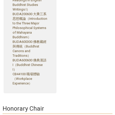
Readings in English
Buddhist Studies
Writings I）
BUDA200600 大乘三系
思想概論（Introduction
to the Three Major
Philosophical Systems
of Mahayana
Buddhism）
BUDA600300 佛教藏經
與傳統（Buddhist
Canons and
Traditions）
BUDA600600 佛典漢語
I（Buddhist Chinese
I）
CB44100 職場體驗
（Workplace
Experience）
Honorary Chair