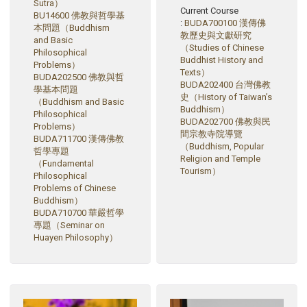
Sutra）
Current Course
BU14600 佛教與哲學基
:
BUDA700100 漢傳佛
本問題（Buddhism
教歷史與文獻研究
and Basic
（Studies of Chinese
Philosophical
Buddhist History and
Problems）
Texts）
BUDA202500 佛教與哲
BUDA202400 台灣佛教
學基本問題
史（History of Taiwan’s
（Buddhism and Basic
Buddhism）
Philosophical
BUDA202700 佛教與民
Problems）
間宗教寺院導覽
BUDA711700 漢傳佛教
（Buddhism, Popular
哲學專題
Religion and Temple
（Fundamental
Tourism）
Philosophical
Problems of Chinese
Buddhism）
BUDA710700 華嚴哲學
專題（Seminar on
Huayen Philosophy）