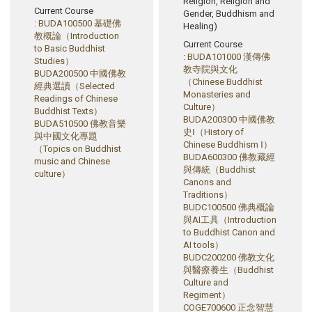
Religion, Religion and
Current Course
Gender, Buddhism and
:
BUDA100500 基礎佛
Healing)
教概論（Introduction
Current Course
to Basic Buddhist
:
BUDA101000 漢傳佛
Studies）
教寺院與文化
BUDA200500 中國佛教
（Chinese Buddhist
經典選讀（Selected
Monasteries and
Readings of Chinese
Culture）
Buddhist Texts）
BUDA200300 中國佛教
BUDA510500 佛教音樂
史Ⅰ（History of
與中國文化專題
Chinese Buddhism Ⅰ）
（Topics on Buddhist
BUDA600300 佛教藏經
music and Chinese
與傳統（Buddhist
culture）
Canons and
Traditions）
BUDC100500 佛典概論
與AI工具（Introduction
to Buddhist Canon and
AI tools）
BUDC200200 佛教文化
與醫療養生（Buddhist
Culture and
Regiment）
COGE700600 正念智慧