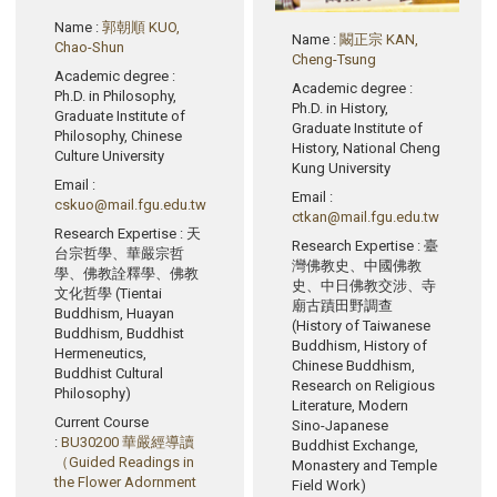
Name
:
郭朝順 KUO,
Name
:
闞正宗 KAN,
Chao-Shun
Cheng-Tsung
Academic degree
:
Academic degree
:
Ph.D. in Philosophy,
Ph.D. in History,
Graduate Institute of
Graduate Institute of
Philosophy, Chinese
History, National Cheng
Culture University
Kung University
Email
:
Email
:
cskuo@mail.fgu.edu.tw
ctkan@mail.fgu.edu.tw
Research Expertise
: 天
Research Expertise
: 臺
台宗哲學、華嚴宗哲
灣佛教史、中國佛教
學、佛教詮釋學、佛教
史、中日佛教交涉、寺
文化哲學 (Tientai
廟古蹟田野調查
Buddhism, Huayan
(History of Taiwanese
Buddhism, Buddhist
Buddhism, History of
Hermeneutics,
Chinese Buddhism,
Buddhist Cultural
Research on Religious
Philosophy)
Literature, Modern
Current Course
Sino-Japanese
:
BU30200 華嚴經導讀
Buddhist Exchange,
（Guided Readings in
Monastery and Temple
the Flower Adornment
Field Work)