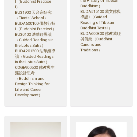
the History of Tibetan
Ⅰ（Buddhist Practice
Buddhism）
I）
BUDA515100 藏文佛典
BU31900 天台宗研究
導讀 I（Guided
（Tiantai School）
Reading of Tibetan
BUDA500100 佛教行持
Buddhist Texts I）
Ⅰ（Buddhist PracticeⅠ）
BUDA600300 佛教藏經
BU30100 法華經導讀
與傳統（Buddhist
（Guided Readings in
Canons and
the Lotus Sutra）
Traditions）
BUDA201200 法華經導
讀（Guided Readings
in the Lotus Sutra）
COGE900500 佛教與生
涯設計思考
（Buddhism and
Design Thinking for
Life and Career
Development）