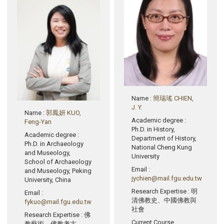
Name
:
簡瑞瑤 CHIEN,
J. Y.
Name
:
郭鳳妍 KUO,
Academic degree
:
Feng-Yan
Ph.D. in History,
Academic degree
:
Department of History,
Ph.D. in Archaeology
National Cheng Kung
and Museology,
University
School of Archaeology
Email
:
and Museology, Peking
jychien@mail.fgu.edu.tw
University, China
Research Expertise
: 明
Email
:
清佛教史、中國佛教與
fykuo@mail.fgu.edu.tw
社會
Research Expertise
: 佛
Current Course
教藝術、佛教考古