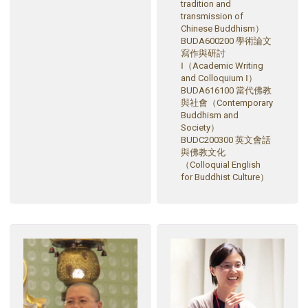
tradition and
transmission of
Chinese Buddhism）
BUDA600200 學術論文
寫作與研討
Ⅰ（Academic Writing
and Colloquium Ⅰ）
BUDA616100 當代佛教
與社會（Contemporary
Buddhism and
Society）
BUDC200300 英文會話
與佛教文化
（Colloquial English
for Buddhist Culture）