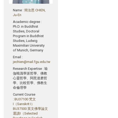
Name
:
簡汝恩 CHIEN,
Ju-En
Academic degree
:
Ph.D. in Buddhist
Studies, Doctoral
Program in Buddhist
Studies, Ludwig
Maximilian University
of Munich, Germany
Email
:
jechien@mail.fgu.edu.tw
Research Expertise
: 瑜
伽唯識學派哲學、佛教
心靈哲學、阿毘達磨哲
學、比較哲學、佛教生
命倫理學
Current Course
:
BU37100 梵文
I（Sanskrit I）
BU37500 英文佛學論文
選讀Ⅰ（Selected