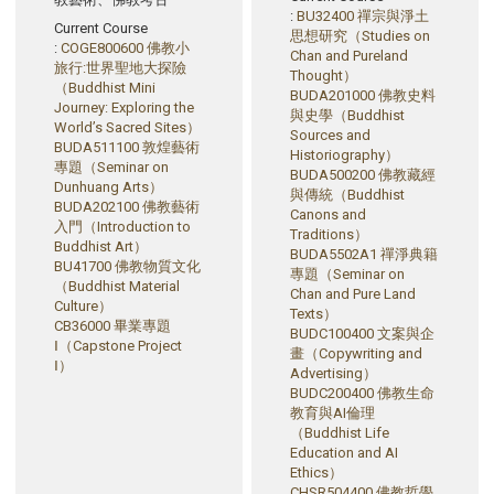
:
BU32400 禪宗與淨土
Current Course
思想研究（Studies on
:
COGE800600 佛教小
Chan and Pureland
旅行:世界聖地大探險
Thought）
（Buddhist Mini
BUDA201000 佛教史料
Journey: Exploring the
與史學（Buddhist
World’s Sacred Sites）
Sources and
BUDA511100 敦煌藝術
Historiography）
專題（Seminar on
BUDA500200 佛教藏經
Dunhuang Arts）
與傳統（Buddhist
BUDA202100 佛教藝術
Canons and
入門（Introduction to
Traditions）
Buddhist Art）
BUDA5502A1 禪淨典籍
BU41700 佛教物質文化
專題（Seminar on
（Buddhist Material
Chan and Pure Land
Culture）
Texts）
CB36000 畢業專題
BUDC100400 文案與企
Ⅰ（Capstone Project
畫（Copywriting and
Ⅰ）
Advertising）
BUDC200400 佛教生命
教育與AI倫理
（Buddhist Life
Education and AI
Ethics）
CHSR504400 佛教哲學