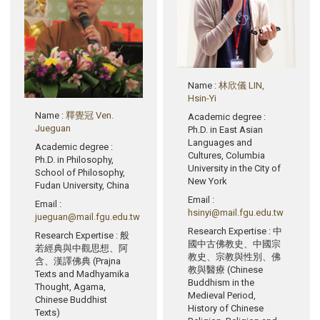
Name
:
林欣儀 LIN,
Hsin-Yi
Name
:
釋覺冠 Ven.
Academic degree
:
Jueguan
Ph.D. in East Asian
Languages and
Academic degree
:
Cultures, Columbia
Ph.D. in Philosophy,
University in the City of
School of Philosophy,
New York
Fudan University, China
Email
:
Email
:
hsinyi@mail.fgu.edu.tw
jueguan@mail.fgu.edu.tw
Research Expertise
: 中
Research Expertise
: 般
國中古佛教史、中國宗
若經典與中觀思想、阿
教史、宗教與性別、佛
含、漢譯佛典 (Prajna
教與醫療 (Chinese
Texts and Madhyamika
Buddhism in the
Thought, Agama,
Medieval Period,
Chinese Buddhist
History of Chinese
Texts)