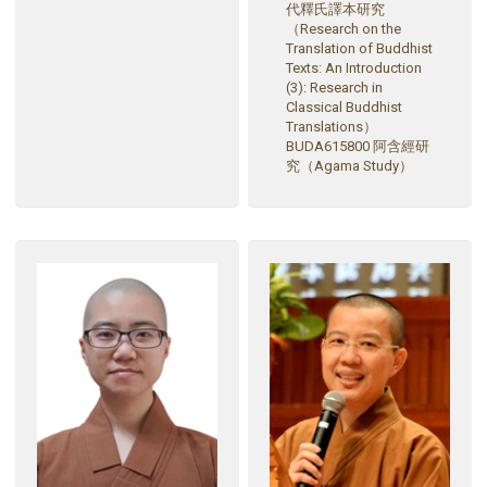
代釋氏譯本研究
（Research on the
Translation of Buddhist
Texts: An Introduction
(3): Research in
Classical Buddhist
Translations）
BUDA615800 阿含經研
究（Agama Study）