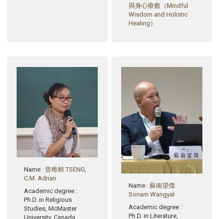
與身心療癒（Mindful
Wisdom and Holistic
Healing）
Name
:
曾稚棉 TSENG,
C.M. Adrian
Name
:
蘇南望傑
Academic degree
:
Sonam Wangyal
Ph.D. in Religious
Academic degree
:
Studies, McMaster
Ph.D. in Literature,
University, Canada