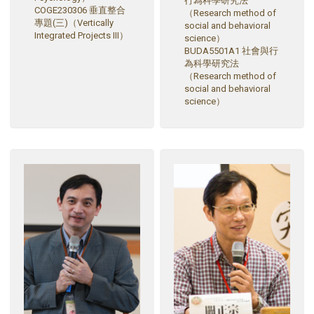
行為科學研究法
COGE230306 垂直整合
（Research method of
專題(三)（Vertically
social and behavioral
Integrated Projects III）
science）
BUDA5501A1 社會與行
為科學研究法
（Research method of
social and behavioral
science）