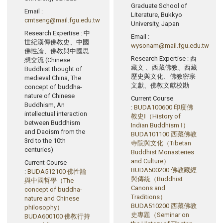
Graduate School of
Email
:
Literature, Bukkyo
cmtseng@mail.fgu.edu.tw
University, Japan
Research Expertise
: 中
Email
:
世紀漢傳佛教史、中國
wysonam@mail.fgu.edu.tw
佛性論、佛教與中國思
Research Expertise
: 西
想交流 (Chinese
藏文 、西藏佛教、西藏
Buddhist thought of
歷史與文化、佛教密宗
medieval China, The
文獻、佛教文獻校勘
concept of buddha-
nature of Chinese
Current Course
Buddhism, An
:
BUDA100600 印度佛
intellectual interaction
教史Ⅰ（History of
between Buddhism
Indian Buddhism Ⅰ）
and Daoism from the
BUDA101100 西藏佛教
3rd to the 10th
寺院與文化（Tibetan
centuries)
Buddhist Monasteries
and Culture）
Current Course
BUDA500200 佛教藏經
:
BUDA512100 佛性論
與傳統（Buddhist
與中國哲學（The
Canons and
concept of buddha-
Traditions）
nature and Chinese
BUDA510200 西藏佛教
philosophy）
史專題（Seminar on
BUDA600100 佛教行持