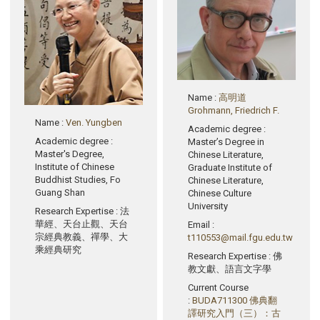
Name
:
高明道
Grohmann, Friedrich F.
Name
:
Ven. Yungben
Academic degree
:
Academic degree
:
Master’s Degree in
Master's Degree,
Chinese Literature,
Institute of Chinese
Graduate Institute of
Buddhist Studies, Fo
Chinese Literature,
Guang Shan
Chinese Culture
University
Research Expertise
: 法
華經、天台止觀、天台
Email
:
宗經典教義、禪學、大
t110553@mail.fgu.edu.tw
乘經典研究
Research Expertise
: 佛
教文獻、語言文字學
Current Course
:
BUDA711300 佛典翻
譯研究入門（三）：古