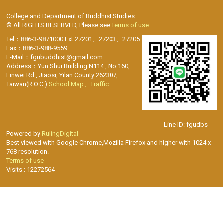
College and Department of Buddhist Studies
© All RIGHTS RESERVED, Please see
Terms of use
Tel：886-3-9871000 Ext.27201、27203、27205
Fax：886-3-988-9559
E-Mail：fgubuddhist@gmail.com
Address：Yun Shui Building N114 , No.160,
Linwei Rd., Jiaosi, Yilan County 262307,
Taiwan(R.O.C.)
School Map、Traffic
Line ID: fgudbs
Powered by
RulingDigital
Best viewed with Google Chrome,Mozilla Firefox and higher with 1024 x
768 resolution.
Terms of use
Visits : 12272564