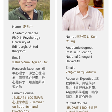
Name
:
夏允中
Academic degree
:
Name
:
李坤崇 LI, Kun-
Ph.D. in Psychology,
Chung
University of
Edinburgh, United
Academic degree
:
Kingdom
Ph.D. in Education,
National Chengchi
Email
:
University
yjshiah@mail.fgu.edu.tw
Email
:
Research Expertise
: 佛
kcli@mail.fgu.edu.tw
教心理學、佛教心理治
療、儒釋道心理學、身
Research Expertise
: 課
心靈科學、知識論與研
程與教學、測驗與評
究方法
量、社會與行為科學、
AI在教與學運用、輔導
Current Course
諮商、教育心理學
:
BUDA711600 佛教與
心理學專題（Seminar
Current Course
on Buddhism and
:
BUDA511400 社會與
Psychology）