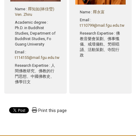
Name
:
釋知如(林佳瑩)
Name
:
釋永富
Ven. Zhiru
Email
:
Academic degree
:
t110799@mail.fgu.edu.tw
Ph.D. in Buddhist
Research Expertise
: 佛
Studies, Department of
教音樂會策劃、佛事懺
Buddhist Studies, Fo
儀、戒壇儀軌、梵唄唱
Guang University
誦、活動策劃、寺院行
Email
:
政
t114155@mail.fgu.edu.tw
Research Expertise
: 人
間佛教研究、佛教的行
門思想、中國佛教史、
佛學日文
Print this page