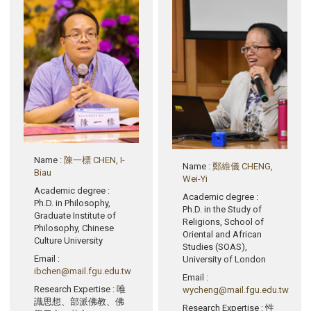
Name
:
陳一標 CHEN, I-
Name
:
鄭維儀 CHENG,
Biau
Wei-Yi
Academic degree
:
Academic degree
:
Ph.D. in Philosophy,
Ph.D. in the Study of
Graduate Institute of
Religions, School of
Philosophy, Chinese
Oriental and African
Culture University
Studies (SOAS),
Email
:
University of London
ibchen@mail.fgu.edu.tw
Email
:
Research Expertise
: 唯
wycheng@mail.fgu.edu.tw
識思想、部派佛教、佛
Research Expertise
: 性