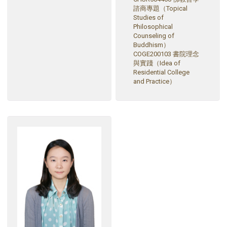
諮商專題（Topical
Studies of
Philosophical
Counseling of
Buddhism）
COGE200103 書院理念
與實踐（Idea of
Residential College
and Practice）