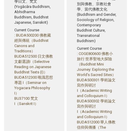
學日文、梵文
別與佛教、宗教社會
(Yogācāra Buddhism,
學、當代佛教文化
Abhidharma
(Buddhism and Gender,
Buddhism, Buddhist
Sociology of Religion,
Japanese, Sanskrit)
Contemporary
Current Course
Buddhist Culture,
:
BUDA500200 佛教藏
Transnational
經與傳統（Buddhist
Buddhism)
Canons and
Current Course
Traditions）
:
COGE800600 佛教小
BUDA512500 日文佛教
旅行:世界聖地大探險
文獻選讀I（Selective
（Buddhist Mini
Reading on Japanese
Journey: Exploring the
Buddhist Texts (I)）
World’s Sacred Sites）
BUDA512300 唯識思想
BUDA500301 學術論文
專題 I（Seminar on
寫作與研討
Yogacara Philosophy
Ⅰ（Academic Writing
I）
and Colloquium Ⅰ）
BU37100 梵文
BUDA500302 學術論文
I（Sanskrit I）
寫作與研討
Ⅰ（Academic Writing
and Colloquium Ⅰ）
BUDA512000 華人佛教
信仰與傳播（The