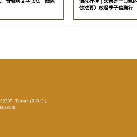
像、音聲與文字弘法」國際
佛教行持｜念佛是一口氣的
佛法要》啟發學子信願行
262307, Taiwan (R.O.C.)
ail.com