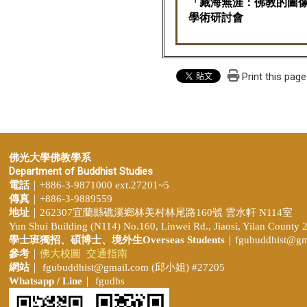
「藏海無涯：佛教的圖
學術研討會
Print this page
佛光大學佛教學系
Department of Buddhist Studies
電話
｜+886-3-9871000 ext.27201~5
傳真
｜+886-3-9889559
地址
｜262307宜蘭縣礁溪鄉林美村林尾路160號 雲水軒 N114室
Yun Shui Building (N114) No.160, Linwei Rd., Jiaosi, Yilan County 
學士班獨招、
碩博士、境外生Overseas Students
｜
fgubuddhist@gm
參考
｜
佛大校圖
交通指南
網站
｜
fgubuddhist@gmail.com
(邱小姐
) #27205
Whatsapp / Line
｜ fgudbs