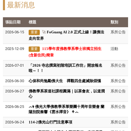
最新消息
張貼日期
標題
類別
2026-06-15
🚀
FoGuang AI 2.0 正式上線！讓佛法
系所公告
重要
走向世界
2025-12-09
115學年度佛教學系學士班獨立招生
活動
重要
(含新住民)簡章
2026-07-01
「2026 寺志撰寫初階培訓工作坊」開放報名
系所公告
啦～！！
2026-06-30
心保和尚勉勵佛大生 禪觀四念處滅除煩惱
系所公告
2026-06-27
佛教學系茶道社課程圓滿｜以茶會友，以道潤
系所公告
心
2026-06-25
෴⚘ 佛光大學佛教學系箏樂團十周年音樂會 蘭
系所公告
陽別院奏響《雲水禪音》 ⚘෴
2026-06-24
114-2佛光山行門注意事項
系所公告