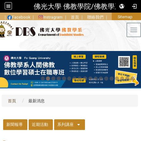
佛光大學 佛教學院/佛教學系
Sitemap
｜
Facebook
｜
Instragram
｜
首頁
｜
聯絡我們
｜
Tog
首頁
最新消息
::
新聞報導
近期活動
系列講座