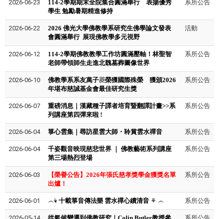
2026-06-23
114-2學期期末全院集合圓滿舉行 表揚優秀
系所公告
學生 勉勵暑期精進修持
2026-06-22
2026 佛光大學佛教學系研究生佛學論文發表
活動
會圓滿舉行 展現佛教學多元視野
2026-06-12
114-2學期佛教教學工作坊圓滿壓軸！林聖智
系所公告
老師帶領師生走進北魏墓葬圖像世界
2026-06-10
佛教學系系友萬子
菱
榮獲國際殊榮 獲頒2026
系所公告
年堪布慈誠基金會最佳研究生獎
2026-06-07
重磅消息｜漢藏種子譯者培育暨翻譯計畫>>系
系所公告
列講座第四彈來啦 !
2026-06-04
箏心雲集｜尋訪星雲大師・聆賞雲水禪音
系所公告
2026-06-04
千姿觀音映現慈悲世界
｜
佛教藝術系列講座
系所公告
第三場熱烈登場
2026-06-03
【榮譽公告】2026年張氏慈孝獎學金獲獎名單
系所公告
出爐！
2026-06-01
෴⚘
十載箏音傳法樂 雲水禪心續清音
⚘ ෴
系所公告
2026-05-14
從氣候變遷到佛教研究｜Colin Butler教授參
系所公告